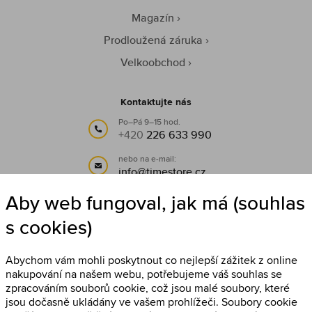
Magazín
Prodloužená záruka
Velkoobchod
Kontaktujte nás
Po–Pá 9–15 hod.
+420
226 633 990
nebo na e-mail:
info@timestore.cz
Aby web fungoval, jak má (souhlas
Sledujte nás
s cookies)
Timestore na Facebooku
Abychom vám mohli poskytnout co nejlepší zážitek z online
nakupování na našem webu, potřebujeme váš souhlas se
zpracováním souborů cookie, což jsou malé soubory, které
jsou dočasně ukládány ve vašem prohlížeči. Soubory cookie