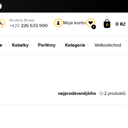
Po–Pá 9–15 hod.
Moje konto
0 Kč
0
+420
226 633 990
0
le
Kabelky
Parfémy
Kategorie
Velkoobchod
2 produktů