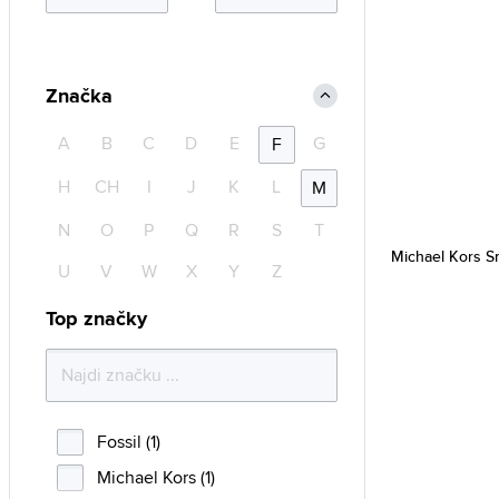
Značka
A
B
C
D
E
G
F
H
CH
I
J
K
L
M
N
O
P
Q
R
S
T
Michael Kors 
U
V
W
X
Y
Z
Top značky
Fossil (1)
Michael Kors (1)