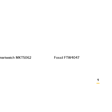
Smartwatch MKT5062
Fossil FTW4047
1