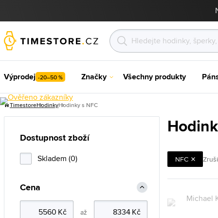
Výprodej
Značky
Všechny produkty
Pán
-20–50 %
Timestore
Hodinky
Hodinky s NFC
Hodink
Dostupnost zboží
Skladem (0)
NFC
Zrušit
Cena
až