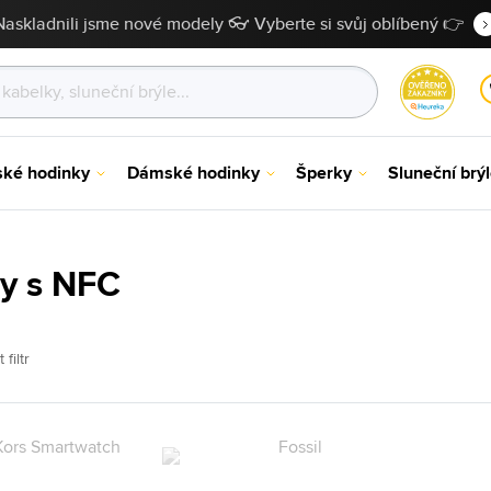
Naskladnili jsme nové modely 👓 Vyberte si svůj oblíbený 👉
ské hodinky
Dámské hodinky
Šperky
Sluneční brý
y s NFC
 filtr