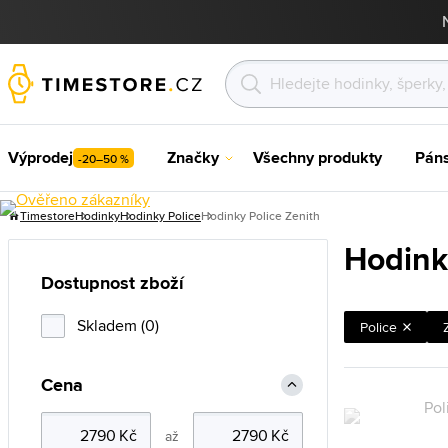
Výprodej
Značky
Všechny produkty
Pán
-20–50 %
Timestore
Hodinky
Hodinky Police
Hodinky Police Zenith
Hodink
Dostupnost zboží
Skladem (0)
Police
Cena
až