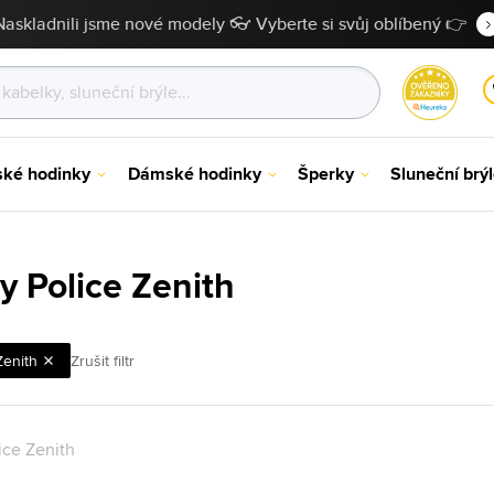
Naskladnili jsme nové modely 👓 Vyberte si svůj oblíbený 👉
ské hodinky
Dámské hodinky
Šperky
Sluneční brý
y Police Zenith
Zenith
Zrušit filtr