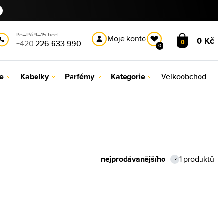
Po–Pá 9–15 hod.
Moje konto
0 Kč
0
+420
226 633 990
0
le
Kabelky
Parfémy
Kategorie
Velkoobchod
1 produktů