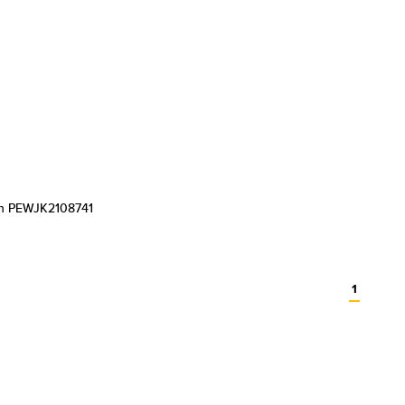
ith PEWJK2108741
1