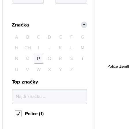
Značka
A
B
C
D
E
F
G
H
CH
I
J
K
L
M
N
O
Q
R
S
T
P
Police Zen
U
V
W
X
Y
Z
Top značky
Police (1)