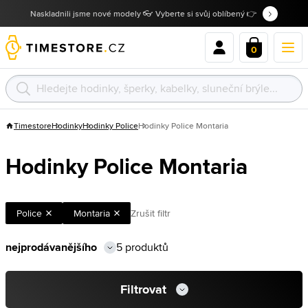
Naskladnili jsme nové modely 👓 Vyberte si svůj oblíbený 👉
0
Timestore
Hodinky
Hodinky Police
Hodinky Police Montaria
Hodinky Police Montaria
Police
Montaria
Zrušit filtr
5 produktů
Filtrovat