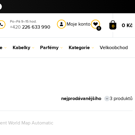
Po–Pá 9–15 hod.
Moje konto
0 Kč
0
+420
226 633 990
0
le
Kabelky
Parfémy
Kategorie
Velkoobchod
3 produktů