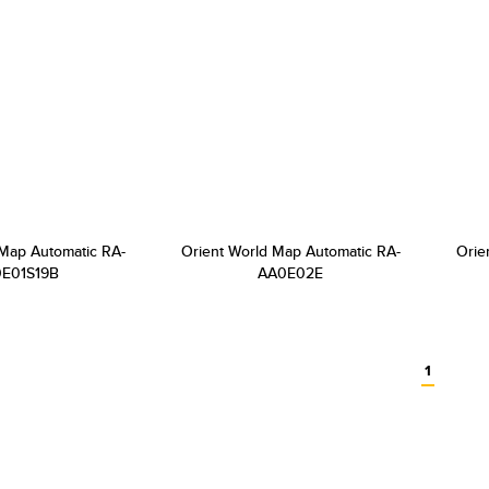
 Map Automatic RA-
Orient World Map Automatic RA-
Orie
E01S19B
AA0E02E
1