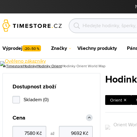
Výprodej
Značky
Všechny produkty
Pán
-20–50 %
Timestore
Hodinky
Hodinky Orient
Hodinky Orient World Map
Hodink
Dostupnost zboží
Skladem (0)
Orient
Cena
až