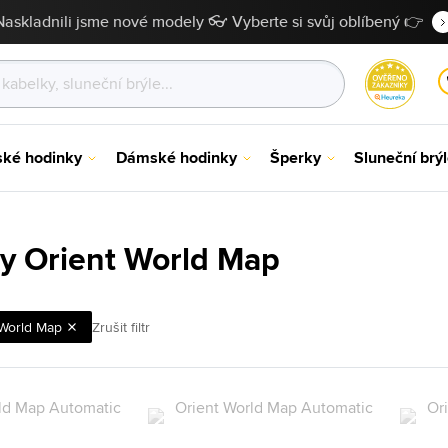
Naskladnili jsme nové modely 👓 Vyberte si svůj oblíbený 👉
ské hodinky
Dámské hodinky
Šperky
Sluneční brý
y Orient World Map
World Map
Zrušit filtr