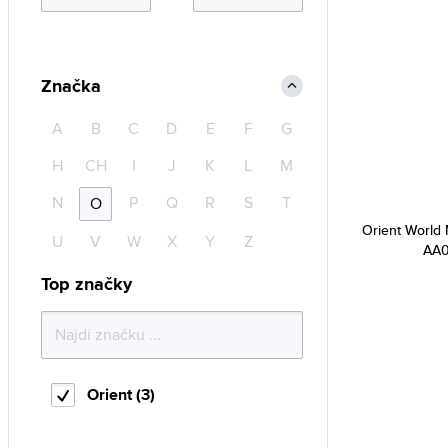
Značka
A
B
C
D
E
F
G
H
CH
I
J
K
L
M
N
P
Q
R
S
T
O
Orient World
U
V
W
X
Y
Z
AA0
Top značky
Orient (3)