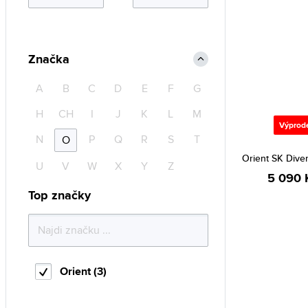
Značka
A
B
C
D
E
F
G
H
CH
I
J
K
L
M
Výprod
N
P
Q
R
S
T
O
Orient SK Div
U
V
W
X
Y
Z
5 090 
Top značky
Orient (3)