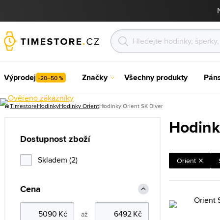
Výprodej
Značky
Všechny produkty
Pán
-20–50 %
Timestore
Hodinky
Hodinky Orient
Hodinky Orient SK Diver
Hodink
Dostupnost zboží
Skladem (2)
Orient
Cena
až