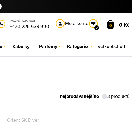
Po–Pá 9–15 hod.
Moje konto
0 Kč
0
+420
226 633 990
0
le
Kabelky
Parfémy
Kategorie
Velkoobchod
3 produktů