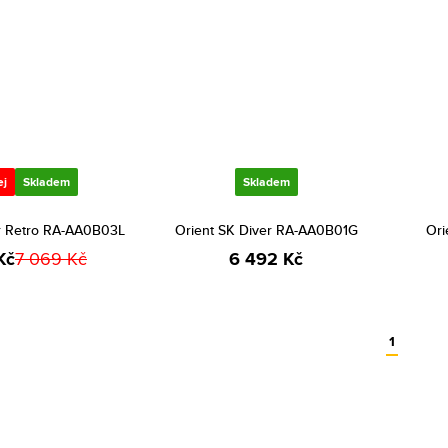
ej
Skladem
Skladem
er Retro RA-AA0B03L
Orient SK Diver RA-AA0B01G
Ori
Kč
7 069 Kč
6 492 Kč
1