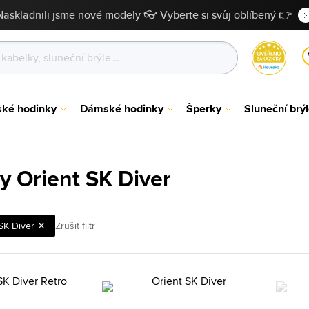
Naskladnili jsme nové modely 👓 Vyberte si svůj oblíbený 👉
ské hodinky
Dámské hodinky
Šperky
Sluneční brý
y Orient SK Diver
SK Diver
Zrušit filtr