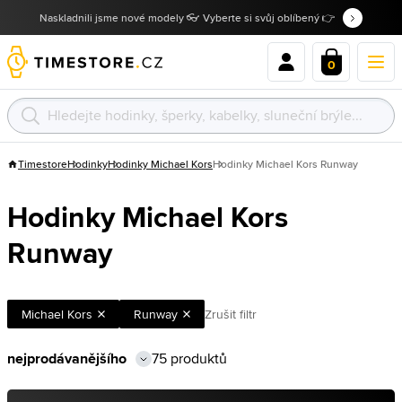
Naskladnili jsme nové modely 👓 Vyberte si svůj oblíbený 👉
0
Timestore
Hodinky
Hodinky Michael Kors
Hodinky Michael Kors Runway
Hodinky Michael Kors
Runway
Michael Kors
Runway
Zrušit filtr
75 produktů