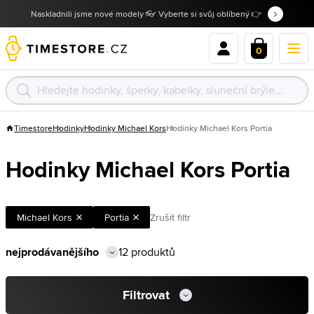
Naskladnili jsme nové modely 👓 Vyberte si svůj oblíbený 👉
0
Timestore
Hodinky
Hodinky Michael Kors
Hodinky Michael Kors Portia
Hodinky Michael Kors Portia
Michael Kors
Portia
Zrušit filtr
12 produktů
Filtrovat