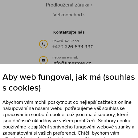
Prodloužená záruka
Velkoobchod
Kontaktujte nás
Po–Pá 9–15 hod.
+420
226 633 990
nebo na e-mail:
info@timestore.cz
Aby web fungoval, jak má (souhlas
Sledujte nás
s cookies)
Timestore na Facebooku
Abychom vám mohli poskytnout co nejlepší zážitek z online
nakupování na našem webu, potřebujeme váš souhlas se
zpracováním souborů cookie, což jsou malé soubory, které
jsou dočasně ukládány ve vašem prohlížeči. Soubory cookie
používáme k zajištění správného fungování webové stránky a
zapamatování si vašich preferencí. Chtěli bychom vám