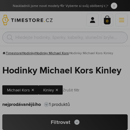
Naskladnili jsme nové modely 👓 Vyberte si svůj oblíbený 👉
0
Timestore
Hodinky
Hodinky Michael Kors
Hodinky Michael Kors Kinley
Hodinky Michael Kors Kinley
Michael Kors
Kinley
Zrušit filtr
1 produktů
Filtrovat