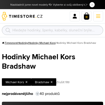
Naskladnili jsme nové modely 👓 Vyberte si svůj oblíbený 👉
0
Timestore
Hodinky
Hodinky Michael Kors
Hodinky Michael Kors Bradshaw
Hodinky Michael Kors
Bradshaw
Michael Kors
Bradshaw
Zrušit filtr
40 produktů