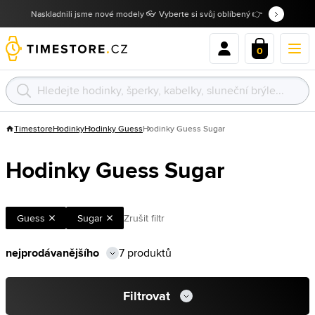
Naskladnili jsme nové modely 👓 Vyberte si svůj oblíbený 👉
0
Timestore
Hodinky
Hodinky Guess
Hodinky Guess Sugar
Hodinky Guess Sugar
Guess
Sugar
Zrušit filtr
7 produktů
Filtrovat