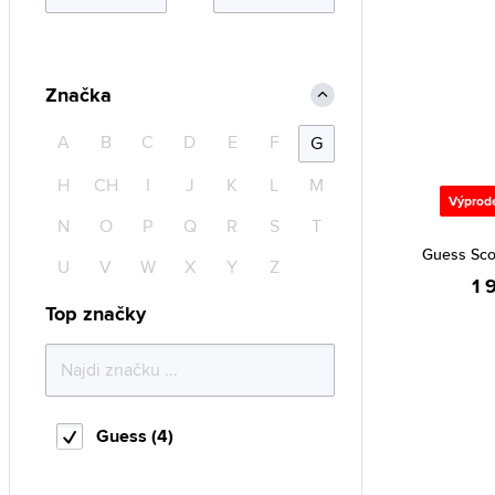
Značka
A
B
C
D
E
F
G
H
CH
I
J
K
L
M
Výprod
N
O
P
Q
R
S
T
Guess Sc
U
V
W
X
Y
Z
1 
Top značky
Guess (4)