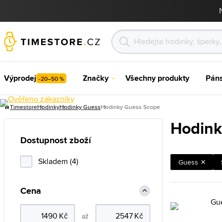
Výprodej
Značky
Všechny produkty
Pán
-20–50 %
Timestore
Hodinky
Hodinky Guess
Hodinky Guess Scope
Hodink
Dostupnost zboží
Skladem (4)
Guess
Cena
až