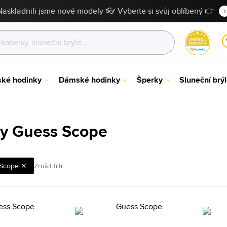
Naskladnili jsme nové modely 👓 Vyberte si svůj oblíbený 👉
ské hodinky
Dámské hodinky
Šperky
Sluneční brý
y Guess Scope
Scope
Zrušit filtr