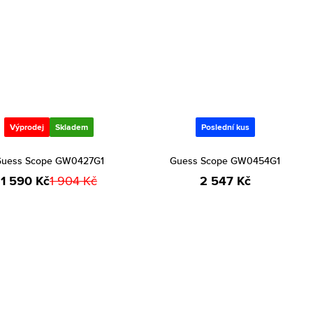
Výprodej
Skladem
Poslední kus
uess Scope GW0427G1
Guess Scope GW0454G1
1 590 Kč
1 904 Kč
2 547 Kč