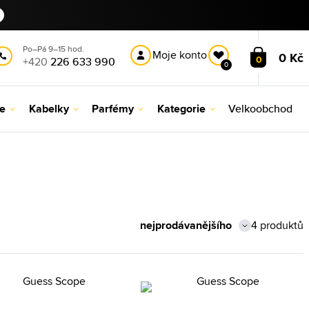
Po–Pá 9–15 hod.
Moje konto
0 Kč
0
+420
226 633 990
0
le
Kabelky
Parfémy
Kategorie
Velkoobchod
4 produktů