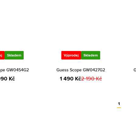
ej
Skladem
Výprodej
Skladem
ope GW0454G2
Guess Scope GW0427G2
G
990 Kč
1 490 Kč
2 190 Kč
1