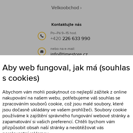
Velkoobchod
Kontaktujte nás
Po–Pá 9–15 hod.
+420
226 633 990
nebo na e-mail:
info@timestore.cz
Aby web fungoval, jak má (souhlas
Sledujte nás
s cookies)
Timestore na Facebooku
Abychom vám mohli poskytnout co nejlepší zážitek z online
nakupování na našem webu, potřebujeme váš souhlas se
zpracováním souborů cookie, což jsou malé soubory, které
jsou dočasně ukládány ve vašem prohlížeči. Soubory cookie
používáme k zajištění správného fungování webové stránky a
zapamatování si vašich preferencí. Chtěli bychom vám
přizpůsobit obsah naší stránky a neobtěžovat vás