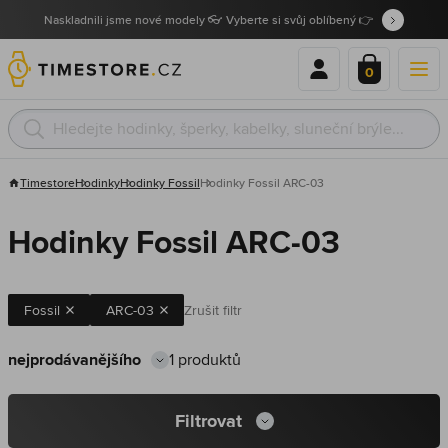
Naskladnili jsme nové modely 👓 Vyberte si svůj oblíbený 👉
0
Timestore
Hodinky
Hodinky Fossil
Hodinky Fossil ARC-03
Hodinky Fossil ARC-03
Fossil
ARC-03
Zrušit filtr
1 produktů
Filtrovat