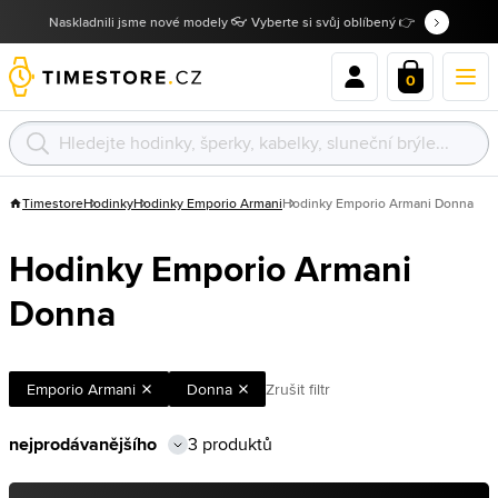
Naskladnili jsme nové modely 👓 Vyberte si svůj oblíbený 👉
0
Timestore
Hodinky
Hodinky Emporio Armani
Hodinky Emporio Armani Donna
Hodinky Emporio Armani
Donna
Emporio Armani
Donna
Zrušit filtr
3 produktů