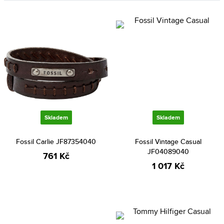
Skladem
Skladem
Fossil Carlie JF87354040
Fossil Vintage Casual
JF04089040
761 Kč
1 017 Kč