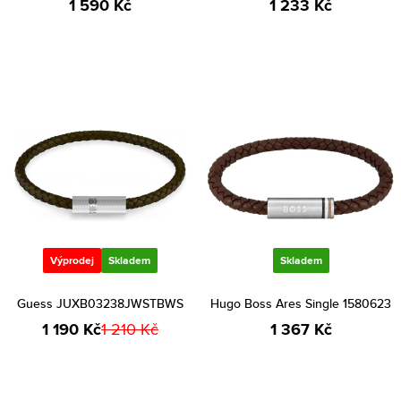
1 590 Kč
1 233 Kč
Výprodej
Skladem
Skladem
Guess JUXB03238JWSTBWS
Hugo Boss Ares Single 1580623
1 190 Kč
1 210 Kč
1 367 Kč