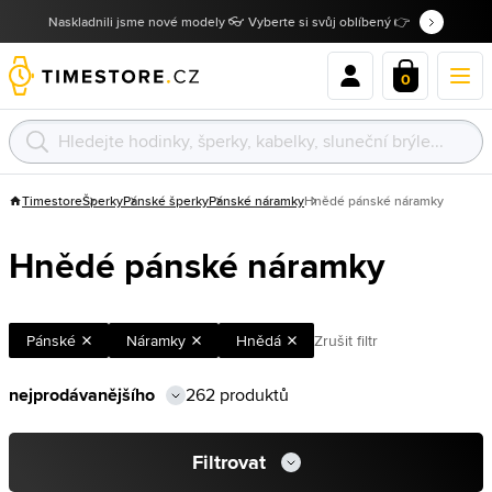
Naskladnili jsme nové modely 👓 Vyberte si svůj oblíbený 👉
0
Timestore
Šperky
Pánské šperky
Pánské náramky
Hnědé pánské náramky
Hnědé pánské náramky
Pánské
Náramky
Hnědá
Zrušit filtr
262 produktů
Filtrovat