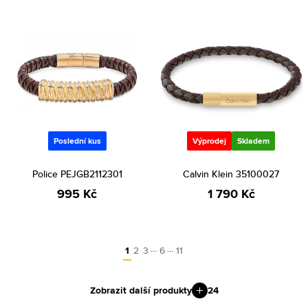
Poslední kus
Výprodej
Skladem
Police PEJGB2112301
Calvin Klein 35100027
995 Kč
1 790 Kč
…
…
1
2
3
6
11
Zobrazit další produkty
24