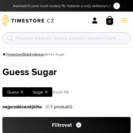
Naskladnili jsme nové modely 👓 Vyberte si svůj oblíbený 👉
0
Timestore
Značky
Guess
Guess Sugar
Guess Sugar
Guess
Sugar
Zrušit filtr
7 produktů
Filtrovat