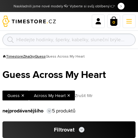
Naskladnili jsme nové modely 👓 Vyberte si svůj oblíbený 👉
0
Timestore
Značky
Guess
Guess Across My Heart
Guess Across My Heart
Guess
Across My Heart
Zrušit filtr
5 produktů
Filtrovat