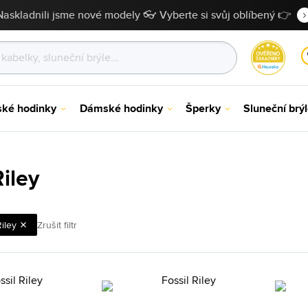
Naskladnili jsme nové modely 👓 Vyberte si svůj oblíbený 👉
ské hodinky
Dámské hodinky
Šperky
Sluneční brý
Riley
iley
Zrušit filtr