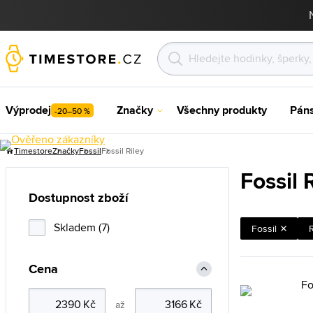
Výprodej
Značky
Všechny produkty
Pán
-20–50 %
Timestore
Značky
Fossil
Fossil Riley
Fossil 
Dostupnost zboží
Skladem (7)
Fossil
R
Cena
až