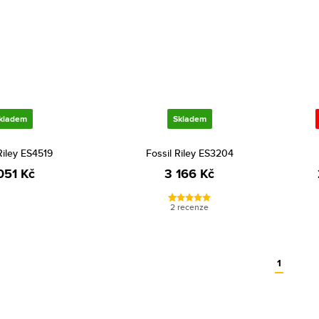
kladem
Skladem
Riley ES4519
Fossil Riley ES3204
051 Kč
3 166 Kč
2 recenze
1