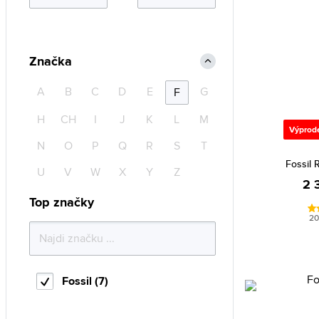
Značka
A
B
C
D
E
G
F
H
CH
I
J
K
L
M
Výprod
N
O
P
Q
R
S
T
Fossil 
U
V
W
X
Y
Z
2 
Top značky
20
Fossil (7)