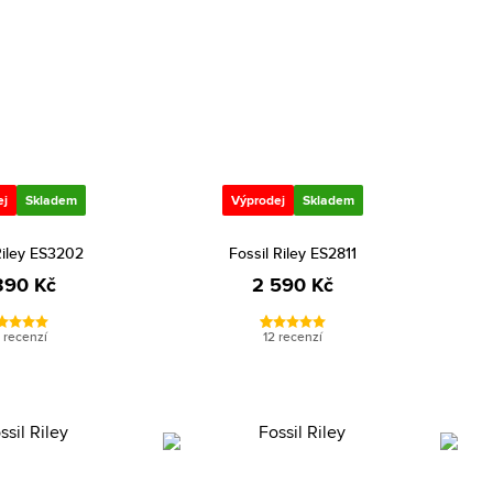
ej
Skladem
Výprodej
Skladem
Riley ES3202
Fossil Riley ES2811
390 Kč
2 590 Kč
 recenzí
12 recenzí