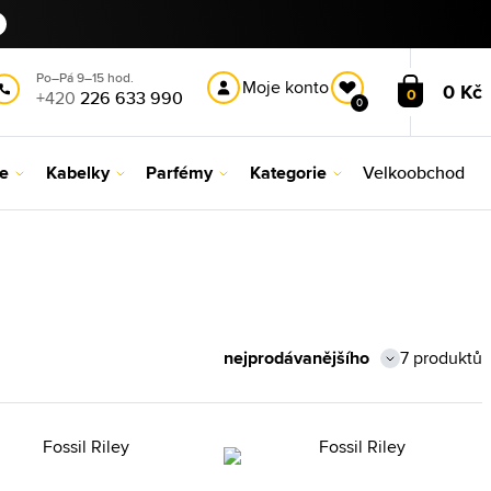
Po–Pá 9–15 hod.
Moje konto
0 Kč
0
+420
226 633 990
0
le
Kabelky
Parfémy
Kategorie
Velkoobchod
7 produktů