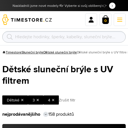
Naskladnili jsme nové modely 👓 Vyberte si svůj oblíbený 👉
0
Timestore
Sluneční brýle
Dětské sluneční brýle
Dětské sluneční brýle s UV filtre
Dětské sluneční brýle s UV
filtrem
Dětské
3
4
Zrušit filtr
158 produktů