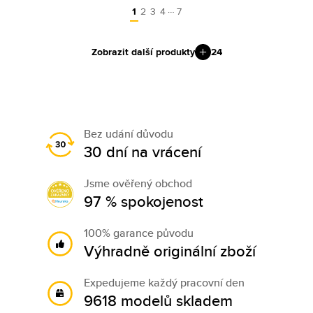
…
1
2
3
4
7
Zobrazit další produkty
24
Bez udání důvodu
30 dní na vrácení
Jsme ověřený obchod
97 % spokojenost
100% garance původu
Výhradně originální zboží
Expedujeme každý pracovní den
9618 modelů skladem