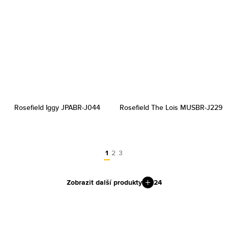
Rosefield Iggy JPABR-J044
Rosefield The Lois MUSBR-J229
1
2
3
Zobrazit další produkty
24