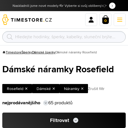
Naskladnili jsme nové modely 👓 Vyberte si svůj oblíbený 👉
0
Timestore
Šperky
Dámské šperky
Dámské náramky Rosefield
Dámské náramky Rosefield
Rosefield
Dámské
Náramky
Zrušit filtr
65 produktů
Filtrovat