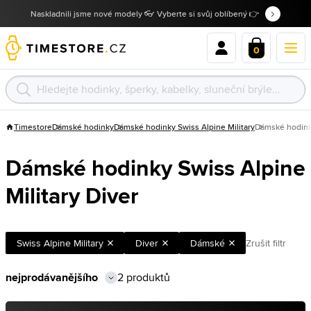
Naskladnili jsme nové modely 👓 Vyberte si svůj oblíbený 👉
0
Timestore
Dámské hodinky
Dámské hodinky Swiss Alpine Military
Dámské hodinky
Dámské hodinky Swiss Alpine
Military Diver
Swiss Alpine Military
Diver
Dámské
Zrušit filtr
2 produktů