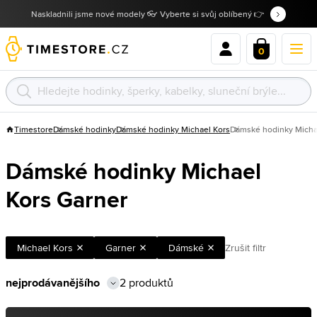
Naskladnili jsme nové modely 👓 Vyberte si svůj oblíbený 👉
0
Timestore
Dámské hodinky
Dámské hodinky Michael Kors
Dámské hodinky Micha
Dámské hodinky Michael
Kors Garner
Michael Kors
Garner
Dámské
Zrušit filtr
2 produktů