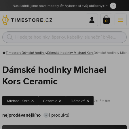
Naskladnili jsme nové modely 👓 Vyberte si svůj oblíbený 👉
0
Timestore
Dámské hodinky
Dámské hodinky Michael Kors
Dámské hodinky Micha
Dámské hodinky Michael
Kors Ceramic
Michael Kors
Ceramic
Dámské
Zrušit filtr
1 produktů