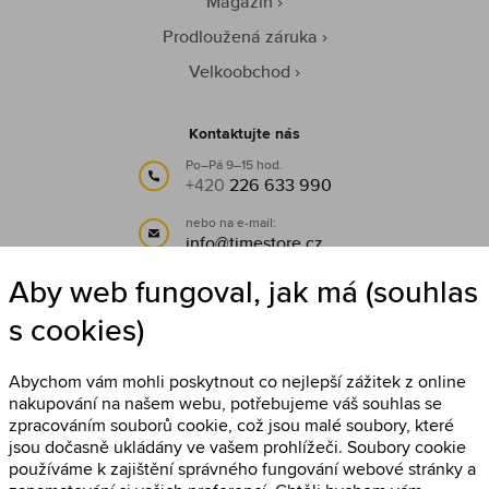
Magazín
Prodloužená záruka
Velkoobchod
Kontaktujte nás
Po–Pá 9–15 hod.
+420
226 633 990
nebo na e-mail:
info@timestore.cz
Aby web fungoval, jak má (souhlas
Sledujte nás
s cookies)
Timestore na Facebooku
Abychom vám mohli poskytnout co nejlepší zážitek z online
nakupování na našem webu, potřebujeme váš souhlas se
zpracováním souborů cookie, což jsou malé soubory, které
jsou dočasně ukládány ve vašem prohlížeči. Soubory cookie
používáme k zajištění správného fungování webové stránky a