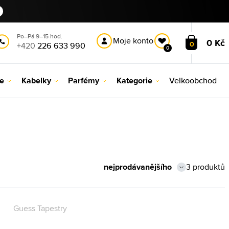
Po–Pá 9–15 hod.
Moje konto
0 Kč
0
+420
226 633 990
0
le
Kabelky
Parfémy
Kategorie
Velkoobchod
3 produktů