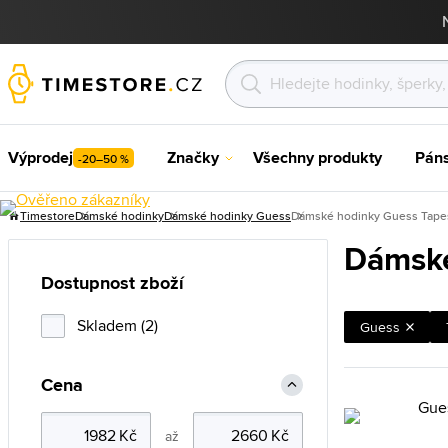
Výprodej
Značky
Všechny produkty
Pán
-20–50 %
Timestore
Dámské hodinky
Dámské hodinky Guess
Dámské hodinky Guess Tape
Dámské
Dostupnost zboží
Skladem (2)
Guess
Cena
až