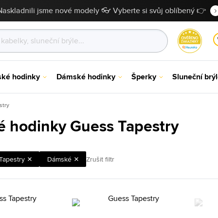
Naskladnili jsme nové modely 👓 Vyberte si svůj oblíbený 👉
ské hodinky
Dámské hodinky
Šperky
Sluneční brý
stry
 hodinky Guess Tapestry
Tapestry
Dámské
Zrušit filtr