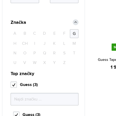
Značka
A
B
C
D
E
F
G
H
CH
I
J
K
L
M
S
N
O
P
Q
R
S
T
Guess Tap
U
V
W
X
Y
Z
1 
Top značky
Guess (3)
Guess (3)