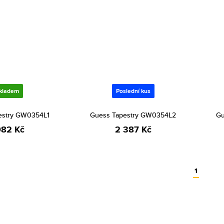
kladem
Poslední kus
estry GW0354L1
Guess Tapestry GW0354L2
Gu
982 Kč
2 387 Kč
1