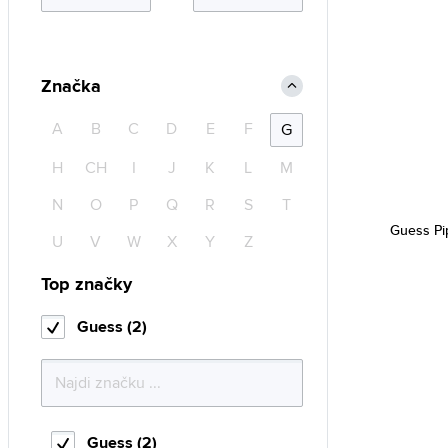
Značka
A
B
C
D
E
F
G
H
CH
I
J
K
L
M
N
O
P
Q
R
S
T
Guess Pi
U
V
W
X
Y
Z
Top značky
Guess (2)
Guess (2)