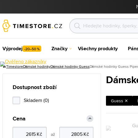
Výprodej
Značky
Všechny produkty
Pán
-20–50 %
Timestore
Dámské hodinky
Dámské hodinky Guess
Dámské hodinky Guess Pipe
Dámské
Dostupnost zboží
Skladem (0)
Guess
Cena
až