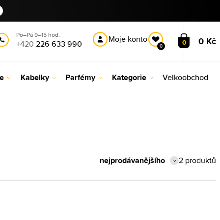
Po–Pá 9–15 hod.
Moje konto
0 Kč
0
+420
226 633 990
0
le
Kabelky
Parfémy
Kategorie
Velkoobchod
2 produktů