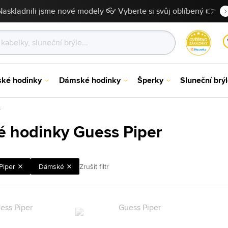
Naskladnili jsme nové modely 👓 Vyberte si svůj oblíbený 👉
ské hodinky
Dámské hodinky
Šperky
Sluneční brý
r
 hodinky Guess Piper
Piper
Dámské
Zrušit filtr