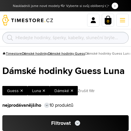
Naskladnili jsme nové modely 👓 Vyberte si svůj oblíbený 👉
0
Timestore
Dámské hodinky
Dámské hodinky Guess
Dámské hodinky Guess Luna
Dámské hodinky Guess Luna
Guess
Luna
Dámské
Zrušit filtr
10 produktů
Filtrovat