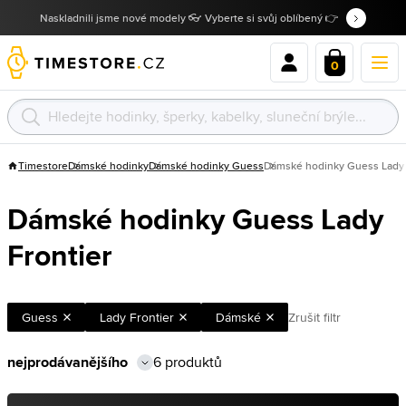
Naskladnili jsme nové modely 👓 Vyberte si svůj oblíbený 👉
0
Timestore
Dámské hodinky
Dámské hodinky Guess
Dámské hodinky Guess Lady 
Dámské hodinky Guess Lady
Frontier
Guess
Lady Frontier
Dámské
Zrušit filtr
6 produktů