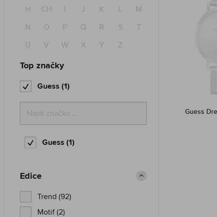
H
CH
I
J
K
L
M
N
O
P
Q
R
S
T
U
V
W
X
Y
Z
Top značky
Guess (1)
Guess Dr
Guess (1)
Edice
Trend (92)
Motif (2)