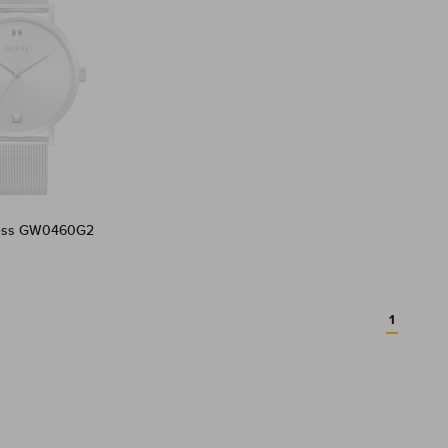
ess GW0460G2
1