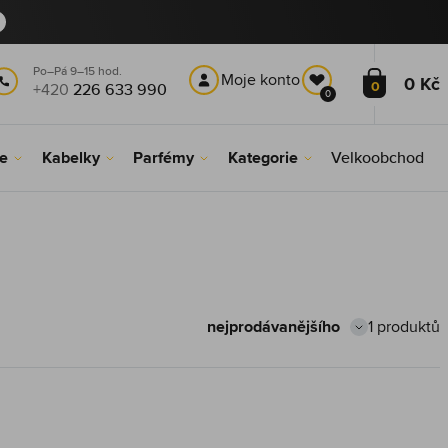
Po–Pá 9–15 hod.
Moje konto
0 Kč
0
+420
226 633 990
0
le
Kabelky
Parfémy
Kategorie
Velkoobchod
1 produktů