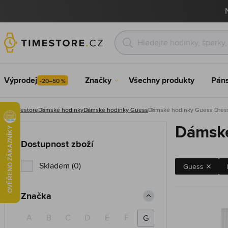
Výprodej
Značky
Všechny produkty
Pán
-20–50 %
Timestore
Dámské hodinky
Dámské hodinky Guess
Dámské hodinky Guess Dres
Dámské
Dostupnost zboží
Skladem (0)
Guess
Značka
A
B
C
D
E
F
G