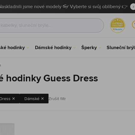
Naskladnili jsme nové modely 👓 Vyberte si svůj oblíbený 👉
ské hodinky
Dámské hodinky
Šperky
Sluneční brý
s
 hodinky Guess Dress
Dress
Dámské
Zrušit filtr