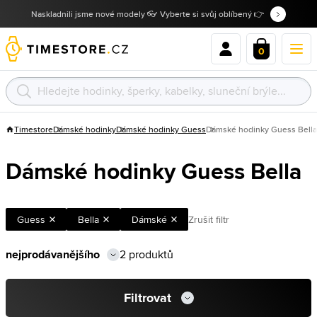
Naskladnili jsme nové modely 👓 Vyberte si svůj oblíbený 👉
0
Timestore
Dámské hodinky
Dámské hodinky Guess
Dámské hodinky Guess Bella
Dámské hodinky Guess Bella
Guess
Bella
Dámské
Zrušit filtr
2 produktů
Filtrovat