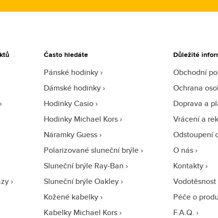
ktů
Často hledáte
Důležité info
Pánské hodinky
Obchodní p
Dámské hodinky
Ochrana oso
Hodinky Casio
Doprava a pl
Hodinky Michael Kors
Vrácení a re
Náramky Guess
Odstoupení 
Polarizované sluneční brýle
O nás
Sluneční brýle Ray-Ban
Kontakty
azy
Sluneční brýle Oakley
Vodotěsnost
Kožené kabelky
Péče o prod
Kabelky Michael Kors
F.A.Q.