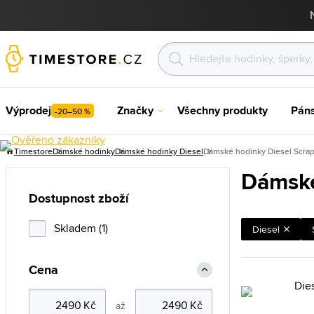
Výprodej
Značky
Všechny produkty
Pán
-20–50 %
Timestore
Dámské hodinky
Dámské hodinky Diesel
Dámské hodinky Diesel Scra
Dámské
Dostupnost zboží
Skladem (1)
Diesel
Cena
až