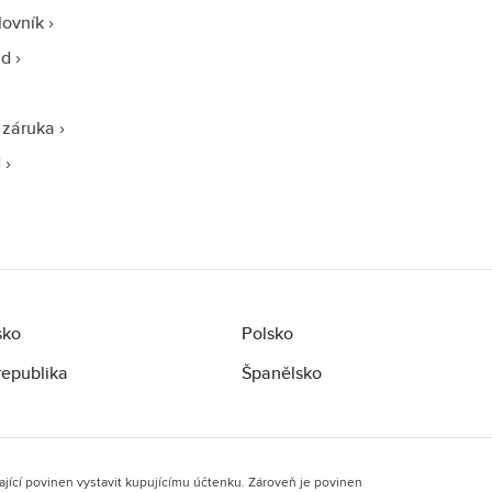
lovník
ad
 záruka
d
sko
Polsko
republika
Španělsko
ající povinen vystavit kupujícímu účtenku. Zároveň je povinen