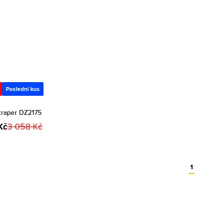
Poslední kus
craper DZ2175
Kč
3 058 Kč
1