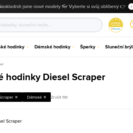
Naskladnili jsme nové modely 👓 Vyberte si svůj oblíbený 👉
ské hodinky
Dámské hodinky
Šperky
Sluneční brý
per
 hodinky Diesel Scraper
Scraper
Dámské
Zrušit filtr