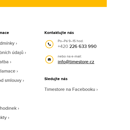
rmace
Kontaktujte nás
Po–Pá 9–15 hod.
odmínky
+420
226 633 990
bních údajů
nebo na e-mail:
atba
info@timestore.cz
klamace
Sledujte nás
od smlouvy
Timestore na Facebooku
 hodinek
ukty