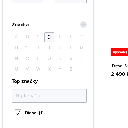
Značka
A
B
C
E
F
G
D
H
CH
I
J
K
L
M
Výprodej
N
O
P
Q
R
S
T
Diesel S
U
V
W
X
Y
Z
2 490 
Top značky
Diesel (1)