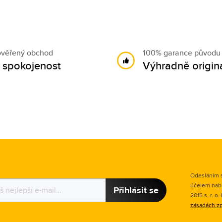
ověřený obchod
100% garance původu
 spokojenost
Výhradně originá
Odesláním s
účelem nab
Přihlásit se
2015 s. r. o
zásadách zp