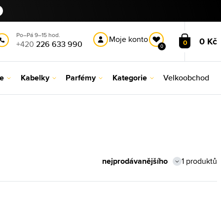
Po–Pá 9–15 hod.
Moje konto
0 Kč
0
+420
226 633 990
0
le
Kabelky
Parfémy
Kategorie
Velkoobchod
1 produktů