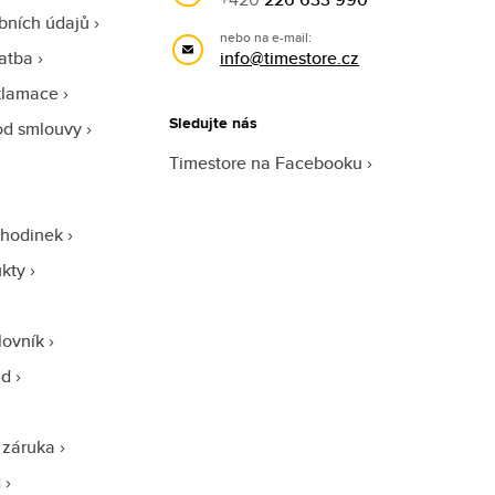
bních údajů
nebo na e-mail:
atba
info@timestore.cz
klamace
Sledujte nás
od smlouvy
Timestore na Facebooku
 hodinek
ukty
lovník
ad
 záruka
d