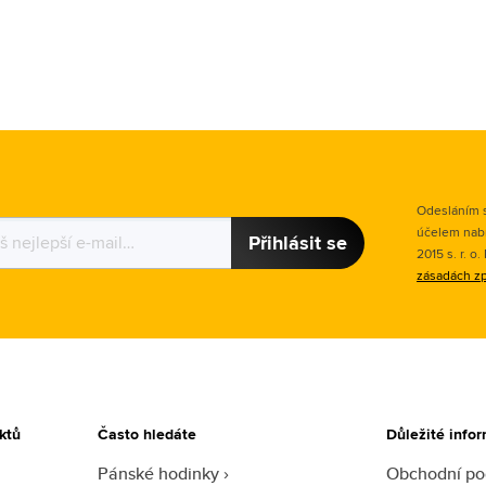
Odesláním s
účelem nab
Přihlásit se
2015 s. r. o
zásadách zp
ktů
Často hledáte
Důležité info
Pánské hodinky
Obchodní p