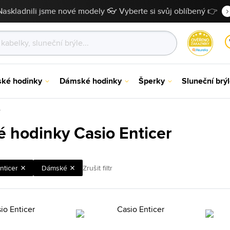
Naskladnili jsme nové modely 👓 Vyberte si svůj oblíbený 👉
ské hodinky
Dámské hodinky
Šperky
Sluneční brý
r
 hodinky Casio Enticer
nticer
Dámské
Zrušit filtr