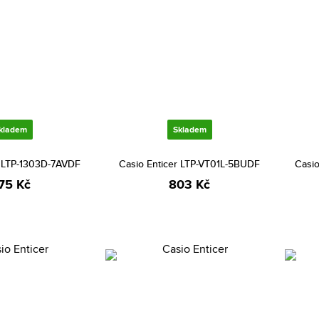
kladem
Skladem
r LTP-1303D-7AVDF
Casio Enticer LTP-VT01L-5BUDF
Casi
75 Kč
803 Kč