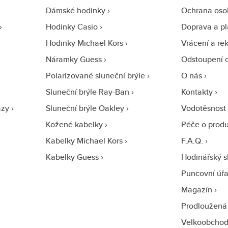
Dámské hodinky
Ochrana oso
Hodinky Casio
Doprava a pl
Hodinky Michael Kors
Vrácení a re
Náramky Guess
Odstoupení 
Polarizované sluneční brýle
O nás
Sluneční brýle Ray-Ban
Kontakty
azy
Sluneční brýle Oakley
Vodotěsnost
Kožené kabelky
Péče o prod
Kabelky Michael Kors
F.A.Q.
Kabelky Guess
Hodinářský s
Puncovní úř
Magazín
Prodloužená
Velkoobcho