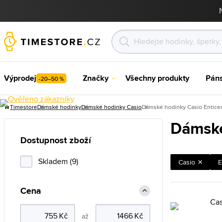
Výprodej
Značky
Všechny produkty
Pán
-20–50 %
Timestore
Dámské hodinky
Dámské hodinky Casio
Dámské hodinky Casio Entice
Dámské
Dostupnost zboží
Skladem (9)
Casio
E
Cena
až