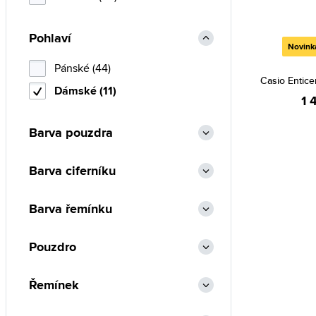
Pohlaví
Novink
Pánské (44)
Casio Entic
Dámské (11)
1 
Barva pouzdra
Barva ciferníku
Barva řemínku
Pouzdro
Řemínek