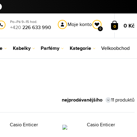
Po–Pá 9–15 hod.
Moje konto
0 Kč
0
+420
226 633 990
0
le
Kabelky
Parfémy
Kategorie
Velkoobchod
11 produktů