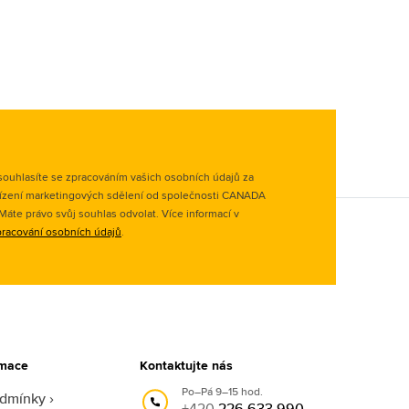
ouhlasíte se zpracováním vašich osobních údajů za
ízení marketingových sdělení od společnosti CANADA
. Máte právo svůj souhlas odvolat. Více informací v
racování osobních údajů
.
rmace
Kontaktujte nás
Po–Pá 9–15 hod.
odmínky
+420
226 633 990