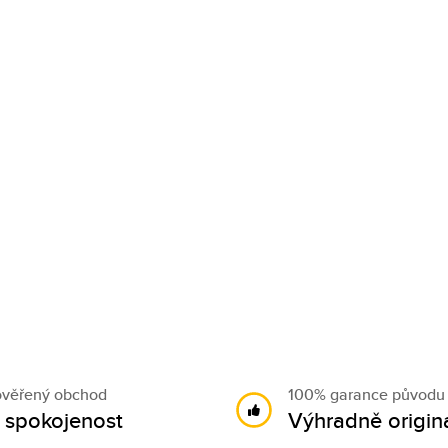
ověřený obchod
100% garance původu
 spokojenost
Výhradně originá