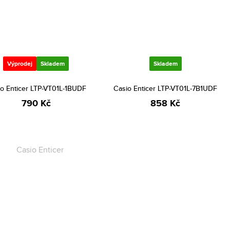
Výprodej
Skladem
Skladem
o Enticer LTP-VT01L-1BUDF
Casio Enticer LTP-VT01L-7B1UDF
790 Kč
858 Kč