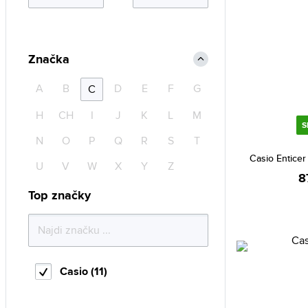
Značka
A
B
D
E
F
G
C
H
CH
I
J
K
L
M
S
N
O
P
Q
R
S
T
Casio Entice
U
V
W
X
Y
Z
8
Top značky
Casio (11)