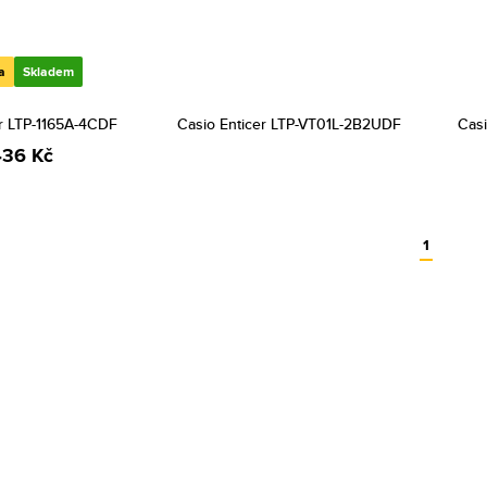
a
Skladem
er LTP-1165A-4CDF
Casio Enticer LTP-VT01L-2B2UDF
Casi
436 Kč
1