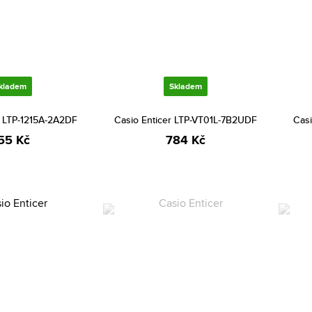
kladem
Skladem
r LTP-1215A-2A2DF
Casio Enticer LTP-VT01L-7B2UDF
Casi
55 Kč
784 Kč