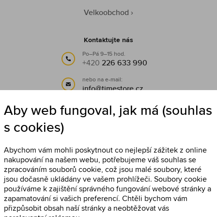
Velkoobchod
Kontaktujte nás
Po–Pá 9–15 hod.
+420
226 633 990
nebo na e-mail:
info@timestore.cz
Aby web fungoval, jak má (souhlas
Sledujte nás
s cookies)
Timestore na Facebooku
Abychom vám mohli poskytnout co nejlepší zážitek z online
nakupování na našem webu, potřebujeme váš souhlas se
zpracováním souborů cookie, což jsou malé soubory, které
jsou dočasně ukládány ve vašem prohlížeči. Soubory cookie
používáme k zajištění správného fungování webové stránky a
zapamatování si vašich preferencí. Chtěli bychom vám
přizpůsobit obsah naší stránky a neobtěžovat vás