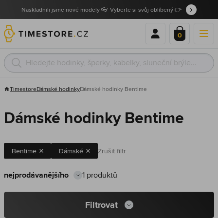
Naskladnili jsme nové modely 👓 Vyberte si svůj oblíbený 👉
0
Timestore
Dámské hodinky
Dámské hodinky Bentime
Dámské hodinky Bentime
Bentime
Dámské
Zrušit filtr
1 produktů
Filtrovat