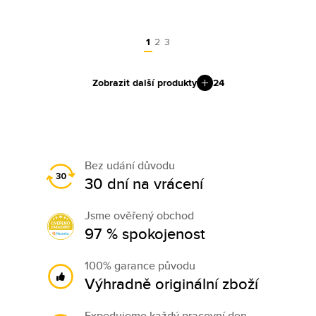
1
2
3
Zobrazit další produkty
24
Bez udání důvodu
30 dní na vrácení
Jsme ověřený obchod
97 % spokojenost
100% garance původu
Výhradně originální zboží
Expedujeme každý pracovní den