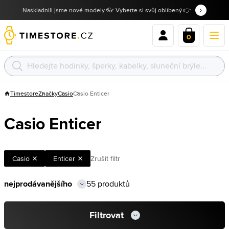
Naskladnili jsme nové modely 👓 Vyberte si svůj oblíbený 👉
0
Timestore
Značky
Casio
Casio Enticer
Casio Enticer
Casio
Enticer
Zrušit filtr
55 produktů
Filtrovat